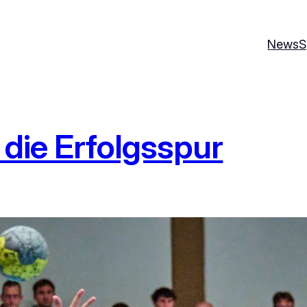
News
S
 die Erfolgsspur