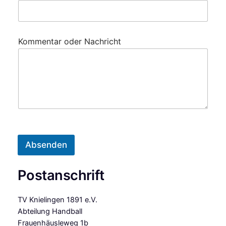
E
Kommentar oder Nachricht
-
M
a
i
l
-
A
d
r
e
s
Absenden
s
e
K
Postanschrift
o
m
m
TV Knielingen 1891 e.V.
e
Abteilung Handball
n
Frauenhäusleweg 1b
t