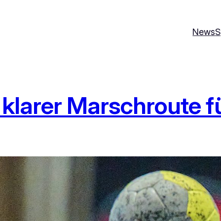
News
S
 klarer Marschroute f