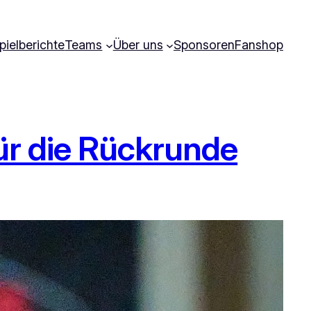
pielberichte
Teams
Über uns
Sponsoren
Fanshop
ür die Rückrunde